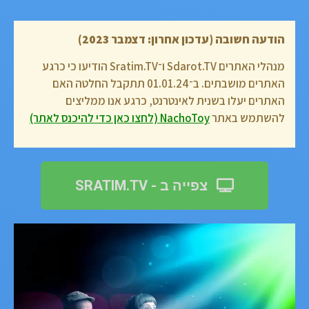
הודעה חשובה (עדכון אחרון: דצמבר 2023)
מנהלי האתרים Sdarot.TV ו־Sratim.TV הודיעו כי כרגע
האתרים מושבתים. ב־01.01.24 תתקבל החלטה האם
האתרים יעלו בשנית לאינטרנט, כרגע אנו ממליצים
להשתמש באתר
NachoToy (לחצו כאן כדי להיכנס לאתר)
צפייה ב - SRATIM.TV