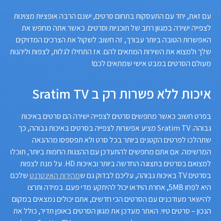
עם זאת, יחד עם התעסקות בתחום סרטים, ישנם הרבה אופציות מצוינות
לצפייה ישירה במגוון רחב של תוכניות וסרטים. כאשר אתה מחפש את
האפשרות הטובה ביותר עבורך, זה חשוב לשקול את הצרכים המדויקים
שלך ולמצוא את השירות המתאים להם. אז התחילו לגלות, לצפות וליהנות
מעולם הסרטים במבט אישי שמתאים לכם!
איכות ללא פשרות רק ב Sratim TV
בפרט חשוב כאשר מחפשים סרטים לצפייה ישירה הם סרטים באיכות
גבוהה. Sratim TV מציע אפשרות לצפייה בסרטים באיכות גבוהה, כך
שתהלכו לפרטים הקטנים ביותר בכל סרט ולא תפספסו מההנאה
המרשימה. אם אתם מחפשים להתעדכן עם ההצגות החמות ביותר, תוכלו
למצואם בסרטים בתצוגה החדשה ביותר ובאיכות HD. על מנת לצפות
בסרטים TV באיכות גבוהה, עליכם לבדוק גם ש
מהירות האינטרנט
שלכם
היא לפחו 5MB, אחרת הוידאו יכול להיתקע מדי פעם. במידה ותרצו
להישאר מעודכנים עם הסרטים הכי חדשים, אתם יכולים נמצאים במקום
הנכון – סרטים טיוי. האתר מעדכן את מגוון הסרטים באופן תדיר, כולל את