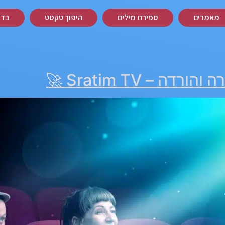
מאמרים
ספירת מילים
היפוך טקסט
בדיק
ה – Sratim TV 🚀